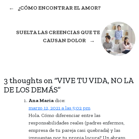
←
¿CÓMO ENCONTRAR EL AMOR?
SUELTA LAS CREENCIAS QUE TE
CAUSAN DOLOR
→
3 thoughts on “
VIVE TU VIDA, NO LA
DE LOS DEMÁS
”
Ana Maria
dice:
marzo 12, 2021 a las 5:02 pm
Hola. Cómo diferenciar entre las
responsabilidades reales (padres enfermos,
empresa de tu pareja casi quebrada) y las
impuestas por tu propia locura? Un abrazo