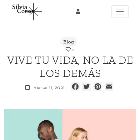
Skip
to
content
Blog
0
VIVE TU VIDA, NO LA DE
LOS DEMÁS
Facebook
Twitter
Pinterest
Email
marzo 11, 2021